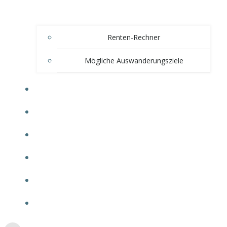
Renten-Rechner
Mögliche Auswanderungsziele
AUWANDERN NACH BULGARIEN
ÜBER UNS
UNSER ANGEBOT
BLOG
KONTAKT
+49 30 8379 3164