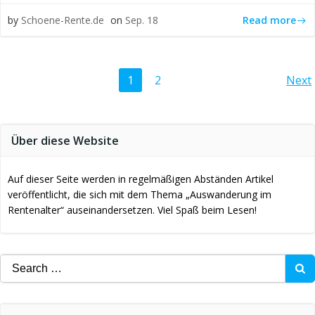
Read more
by
Schoene-Rente.de
on
Sep. 18
Posts
Po
Page
Page
1
2
Next
navigation
na
Über diese Website
Auf dieser Seite werden in regelmäßigen Abständen Artikel
veröffentlicht, die sich mit dem Thema „Auswanderung im
Rentenalter“ auseinandersetzen. Viel Spaß beim Lesen!
Search
for: